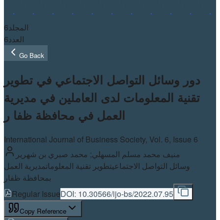
6
المجلد
6
العدد
Go Back
دور وسائل التواصل الاجتماعي في تطویر
تقنیة المعلومات لدى العاملین في مدیریة
العمل في محافظة ظفا ر
International Journal of Business Society, Vol.
6
, Issue 6
منیف محمد مسلم المسھلي; محمد صبري بن شھریر
وسائل التواصل الاجتماعي
تطوير تقنية المعلومات
مديرية العمل
بمحافظة ظفار
Regular Issue
DOI:
10.30566/ijo-bs/2022.07.95
Copy Reference