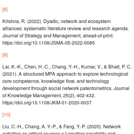
[
8
]
Krishna, R. (2022). Dyadic, network and ecosystem
alliances: systematic literature review and research agenda.
Journal of Strategy and Management, ahead-of-print.
https://doi.org/10.1108/JSMA-05-2022-0085
[
9
]
Lai, K.-K., Chen, H.-C., Chang, Y.-H., Kumar, V., & Bhatt, P. C.
(2021). A structured MPA approach to explore technological
core competence, knowledge flow, and technology
development through social network patentometrics. Journal
of Knowledge Management, 25(2), 402-432.
https://doi.org/10.1108/JKM-01-2020-0037
[
10
]
Liu, C.-H., Chang, A. Y.-P., & Fang, Y.-P. (2020). Network
activities as critical sources o f creating capability and