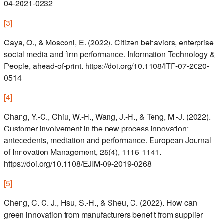
04-2021-0232
[
3
]
Caya, O., & Mosconi, E. (2022). Citizen behaviors, enterprise
social media and firm performance. Information Technology &
People, ahead-of-print. https://doi.org/10.1108/ITP-07-2020-
0514
[
4
]
Chang, Y.-C., Chiu, W.-H., Wang, J.-H., & Teng, M.-J. (2022).
Customer involvement in the new process innovation:
antecedents, mediation and performance. European Journal
of Innovation Management, 25(4), 1115-1141.
https://doi.org/10.1108/EJIM-09-2019-0268
[
5
]
Cheng, C. C. J., Hsu, S.-H., & Sheu, C. (2022). How can
green innovation from manufacturers benefit from supplier