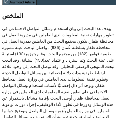
Download Article
الملخص
يهدف هذا البحث إلى بيان استخدام وسائل التواصل الاجتماعي في
تطوير مهارات تقنية المعلومات لدى العاملين في مديرية العمل في
محافظة ظفار، يتكون مجتمع البحث من العاملين بمدرية العمل في
محافظة ظفار بسلطنة عُمان (985) ، واختار الباحث عينة مسيرة
طبقية قوامها (132) من مجتمع البحث، وقام بتوزيع (132) استبانةً
على عينة البحث وتم استرداد واعتماد عدد(130) استبانة، وقد اتبعت
البحث المنهجي الوصفي التحليلي. وقد توصل البحث إلى وجود علاقة
ارتباط طردية وذات دلالة إحصائية بين وسائل التواصل الحديثة
وتطوير تقنية المعلومات لدى العاملين في وزارة العمل بمحافظ
ظفار. ويوجد أثر دال إحصائيًّا لأسباب استخدام وسائل التواصل
الاجتماعي على تطوير تقنية المعلومات لدى العاملين في وزارة
العمل بمحافظة ظفار. أوصى البحث بإقامة مشاغل باستمرار عن
هذه الوسائل ودورها في تطور الأداء الوظيفي، إجراء دورات توعوية
للعاملين في وزارة العامل بأهمية وسائل التواصل وتوضيح جوانبها
الإيجابية والسلبية، وتوعيتهم بشأن الاستفادة من وسائل التواصل