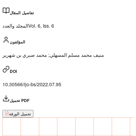
تفاصيل المقال
المجلد والعدد
Vol.
6
, Iss.
6
المؤلفون
منیف محمد مسلم المسھلي; محمد صبري بن شھریر
DOI
10.30566/ijo-bs/2022.07.95
تحميل PDF
تحميل الورقة