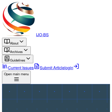
IJO-BS
About
Archives
Guidelines
Current Issues
Submit Article
login
Open main menu