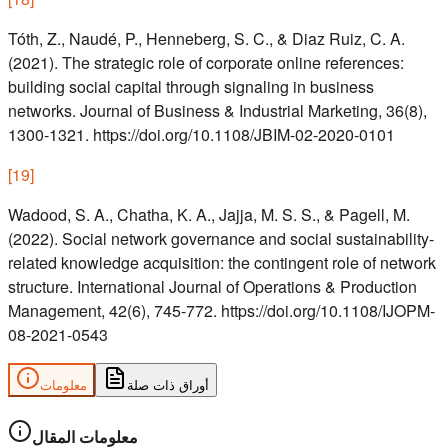
Tóth, Z., Naudé, P., Henneberg, S. C., & Diaz Ruiz, C. A.
(2021). The strategic role of corporate online references:
building social capital through signaling in business
networks. Journal of Business & Industrial Marketing, 36(8),
1300-1321. https://doi.org/10.1108/JBIM-02-2020-0101
[
19
]
Wadood, S. A., Chatha, K. A., Jajja, M. S. S., & Pagell, M.
(2022). Social network governance and social sustainability-
related knowledge acquisition: the contingent role of network
structure. International Journal of Operations & Production
Management, 42(6), 745-772. https://doi.org/10.1108/IJOPM-
08-2021-0543
أوراق ذات صلة
معلومات
معلومات المقال