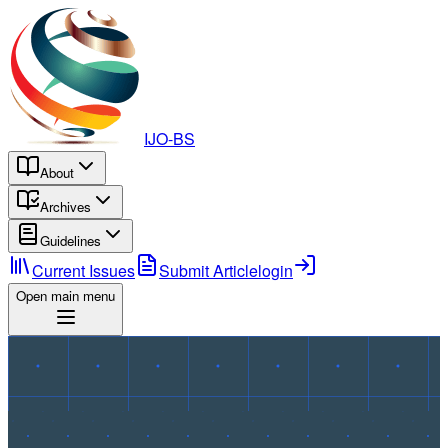
IJO-BS
About
Archives
Guidelines
Current Issues
Submit Article
login
Open main menu