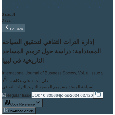
8
المجلد
2
العدد
Go Back
إدارة التراث الثقافي لتحقيق السياحة
المستدامة: دراسة حول ترميم المساجد
التاريخية في ليبيا
International Journal of Business Society, Vol.
8
, Issue 2
. علي محمد علي عكاشة
السياحة المستدامة
ترميم المسجد التاريخي
التراث الثقافي
Regular Issue
DOI:
10.30566/ijo-bs/2024.02.120
Copy Reference
Download Article