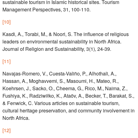
sustainable tourism in Islamic historical sites. Tourism
Management Perspectives, 31, 100-110.
[
10
]
Kasdi, A., Torabi, M., & Noori, S. The influence of religious
leaders on environmental sustainability in North Africa.
Journal of Religion and Sustainability, 3(1), 24-39.
[
11
]
Navajas-Romero, V., Cuesta-Valiño, P., Alhothali, A.,
Hassan, A., Moghavvemi, S., Masoumi, H., Mateo, R.,
Koehrsen, J., Sacko, O., Cheema, G., Rico, M., Naima, Z.,
Fushiya, K., Radziwiłko, K., Ataöv, A., Becker, T., Barakat, S.,
& Fenwick, C. Various articles on sustainable tourism,
cultural heritage preservation, and community involvement in
North Africa.
[
12
]