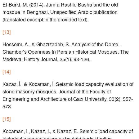
El-Burki, M. (2014). Jam`a Rashid Basha and the old
mosque in Benghazi. Unspecified Arabic publication
(translated excerpt in the provided text).
[
13
]
Hosseini, A., & Ghazizadeh, S. Analysis of the Dome-
Chamber’s Openness in Persian Historical Mosques. The
Medieval History Journal, 25(1), 93-126.
[
14
]
Kazaz, İ., & Kocaman, İ. Seismic load capacity evaluation of
stone masonry mosques. Journal of the Faculty of
Engineering and Architecture of Gazı University, 33(2), 557-
573.
[
15
]
Kocaman, I., Kazaz, I., & Kazaz, E. Seismic load capacity of
historical masonry mosques by rigid body kinetics.