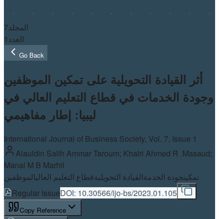
7
المجلد
1
العدد
Go Back
أثر القيادة التحويلية على تمكين الموظفين
وجودة الخدمات في قطاع التعليم العالي في
ليبيا: إطار مفاهيمي
International Journal of Business Society, Vol.
7
, Issue 1
Alauldin Salih Ammar Taroum; Khairi Ahmed R .Masaud;
Manal M B Marhil
تمكين
جودة الخدمة
القيادة التحويلية
قطاع التعليم العالي
الموظفين
Regular Issue
DOI:
10.30566/ijo-bs/2023.01.105
Copy Reference