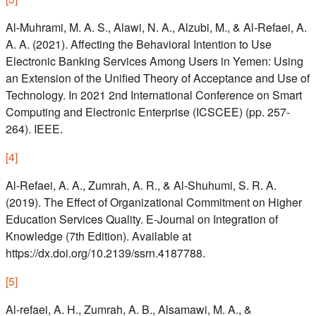
Al-Muhrami, M. A. S., Alawi, N. A., Alzubi, M., & Al-Refaei, A.
A. A. (2021). Affecting the Behavioral Intention to Use
Electronic Banking Services Among Users in Yemen: Using
an Extension of the Unified Theory of Acceptance and Use of
Technology. In 2021 2nd International Conference on Smart
Computing and Electronic Enterprise (ICSCEE) (pp. 257-
264). IEEE.
[
4
]
Al-Refaei, A. A., Zumrah, A. R., & Al-Shuhumi, S. R. A.
(2019). The Effect of Organizational Commitment on Higher
Education Services Quality. E-Journal on Integration of
Knowledge (7th Edition). Available at
https://dx.doi.org/10.2139/ssrn.4187788.
[
5
]
Al-refaei, A. H., Zumrah, A. B., Alsamawi, M. A., &