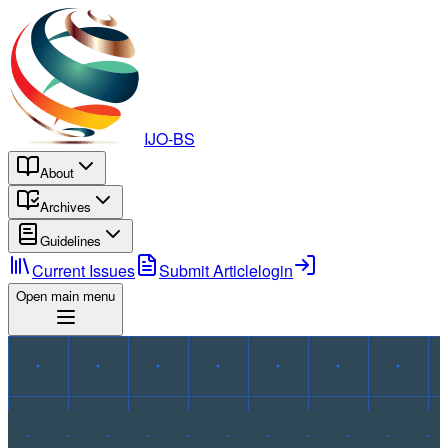
IJO-BS
About
Archives
Guidelines
Current Issues
Submit Article
login
Open main menu