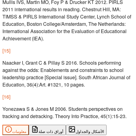
Mullis IVS, Martin MO, Foy P & Drucker KT 2012. PIRLS
2011 international results in reading. Chestnut Hill, MA:
TIMSS & PIRLS International Study Center, Lynch School of
Education, Boston College/Amsterdam, The Netherlands:
International Association for the Evaluation of Educational
Achievement (IEA).
[
15
]
Naacker I, Grant C & Pillay S 2016. Schools performing
against the odds: Enablements and constraints to school
leadership practice [Special issue]. South African Journal of
Education, 36(4):Art. #1321, 10 pages.
[
16
]
Yonezawa S & Jones M 2006. Students perspectives on
tracking and detracking. Theory Into Practice, 45(1):15-23.
الأشكال والجداول
أوراق ذات صلة
معلومات