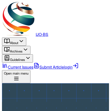
IJO-BS
About
Archives
Guidelines
Current Issues
Submit Article
login
Open main menu