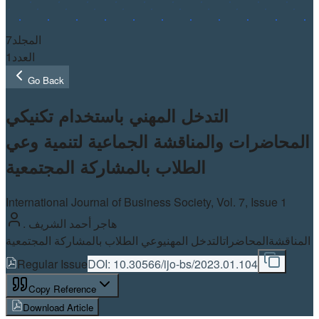
7
المجلد
1
العدد
Go Back
التدخل المهني باستخدام تكنيكي
المحاضرات والمناقشة الجماعية لتنمية وعي
الطلاب بالمشاركة المجتمعية
International Journal of Business Society, Vol.
7
, Issue 1
. هاجر أحمد الشريف
المناقشة
المحاضرات
التدخل المهني
وعي الطلاب بالمشاركة المجتمعية
Regular Issue
DOI:
10.30566/ijo-bs/2023.01.104
Copy Reference
Download Article