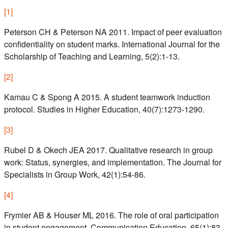
[
1
]
Peterson CH & Peterson NA 2011. Impact of peer evaluation
confidentiality on student marks. International Journal for the
Scholarship of Teaching and Learning, 5(2):1-13.
[
2
]
Kamau C & Spong A 2015. A student teamwork induction
protocol. Studies in Higher Education, 40(7):1273-1290.
[
3
]
Rubel D & Okech JEA 2017. Qualitative research in group
work: Status, synergies, and implementation. The Journal for
Specialists in Group Work, 42(1):54-86.
[
4
]
Frymier AB & Houser ML 2016. The role of oral participation
in student engagement. Communication Education, 65(1):83-