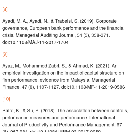
[
8
]
Ayadi, M. A., Ayadi, N., & Trabelsi, S. (2019). Corporate
governance, European bank performance and the financial
crisis. Managerial Auditing Journal, 34 (3), 338-371.
doi:10.1108/MAJ-11-2017-1704
[
9
]
Ayaz, M., Mohammed Zabri, S., & Ahmad, K. (2021). An
empirical investigation on the impact of capital structure on
firm performance: evidence from Malaysia. Managerial
Finance, 47 (8), 1107-1127. doi:10.1108/MF-11-2019-0586
[
10
]
Baird, K., & Su, S. (2018). The association between controls,
performance measures and performance. International
Journal of Productivity and Performance Management, 67
(6), 967-984. doi:10.1108/IJPPM-03-2017-0059