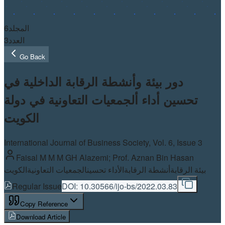
6
المجلد
3
العدد
Go Back
دور بيئة وأنشطة الرقابة الداخلية في
تحسين أداء ألجمعيات التعاونية في دولة
الكويت
International Journal of Business Society, Vol.
6
, Issue 3
Faisal M M M GH Alazemi; Prof. Aznan Bin Hasan
بيئة الرقابة
أنشطة الرقابة
الأداء تحسين
الجمعيات التعاونية
الكويت
Regular Issue
DOI:
10.30566/ijo-bs/2022.03.83
Copy Reference
Download Article