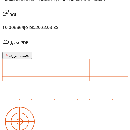
DOI
10.30566/ijo-bs/2022.03.83
تحميل PDF
تحميل الورقة