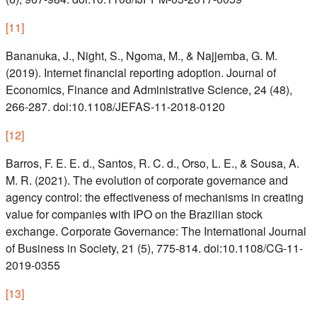
[
11
]
Bananuka, J., Night, S., Ngoma, M., & Najjemba, G. M.
(2019). Internet financial reporting adoption. Journal of
Economics, Finance and Administrative Science, 24 (48),
266-287. doi:10.1108/JEFAS-11-2018-0120
[
12
]
Barros, F. E. E. d., Santos, R. C. d., Orso, L. E., & Sousa, A.
M. R. (2021). The evolution of corporate governance and
agency control: the effectiveness of mechanisms in creating
value for companies with IPO on the Brazilian stock
exchange. Corporate Governance: The International Journal
of Business in Society, 21 (5), 775-814. doi:10.1108/CG-11-
2019-0355
[
13
]