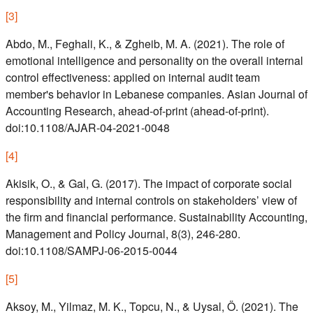
[
3
]
Abdo, M., Feghali, K., & Zgheib, M. A. (2021). The role of
emotional intelligence and personality on the overall internal
control effectiveness: applied on internal audit team
member's behavior in Lebanese companies. Asian Journal of
Accounting Research, ahead-of-print (ahead-of-print).
doi:10.1108/AJAR-04-2021-0048
[
4
]
Akisik, O., & Gal, G. (2017). The impact of corporate social
responsibility and internal controls on stakeholders’ view of
the firm and financial performance. Sustainability Accounting,
Management and Policy Journal, 8(3), 246-280.
doi:10.1108/SAMPJ-06-2015-0044
[
5
]
Aksoy, M., Yilmaz, M. K., Topcu, N., & Uysal, Ö. (2021). The