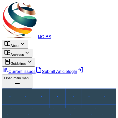
IJO-BS
About
Archives
Guidelines
Current Issues
Submit Article
login
Open main menu